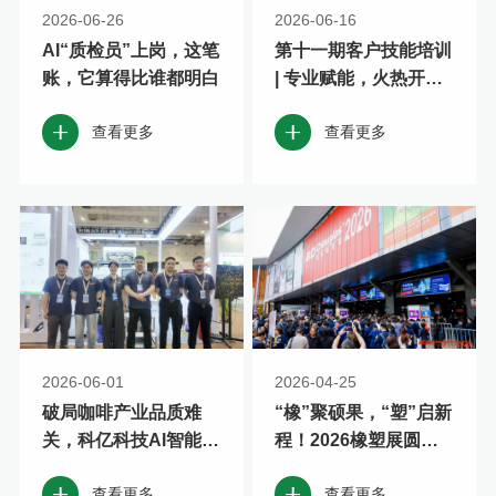
2026-06-26
2026-06-16
AI“质检员”上岗，这笔
第十一期客户技能培训
账，它算得比谁都明白
| 专业赋能，火热开
启，速来、速来~
查看更多
查看更多
2026-06-01
2026-04-25
破局咖啡产业品质难
“橡”聚硕果，“塑”启新
关，科亿科技AI智能分
程！2026橡塑展圆满
选方案亮相青岛国际咖
收官，科亿科技交出硬
查看更多
查看更多
啡展！
核答卷！